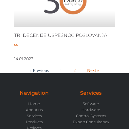
TRI DECENIJE USPEŠNOG POSLOVANJA
>>
14.01.2023.
« Previous
1
2
Next »
Navigation
Services
Home
Software
About us
Hardware
Services
Control Systems
Products
Expert Consultancy
Projects